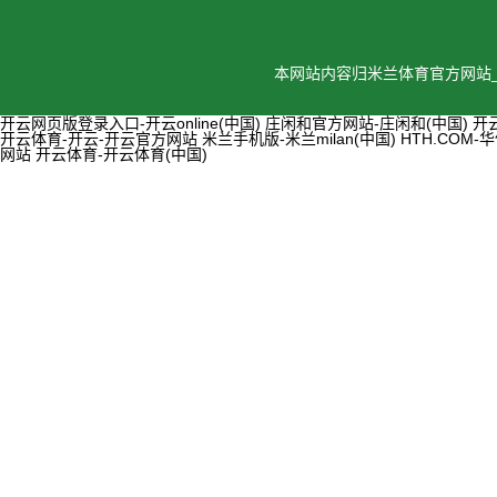
本网站内容归米兰体育官方网站
开云网页版登录入口-开云online(中国)
庄闲和官方网站-庄闲和(中国)
开云
开云体育-开云-开云官方网站
米兰手机版-米兰milan(中国)
HTH.COM-
网站
开云体育-开云体育(中国)