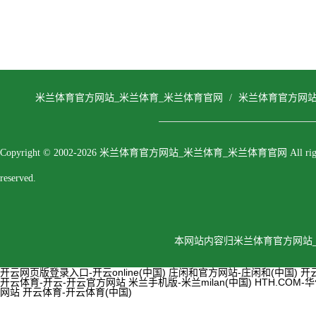
米兰体育官方网站_米兰体育_米兰体育官网
/
米兰体育官方网站
Copyright © 2002-2026 米兰体育官方网站_米兰体育_米兰体育官网 All righ
reserved.
本网站内容归米兰体育官方网站
开云网页版登录入口-开云online(中国)
庄闲和官方网站-庄闲和(中国)
开云
开云体育-开云-开云官方网站
米兰手机版-米兰milan(中国)
HTH.COM-
网站
开云体育-开云体育(中国)