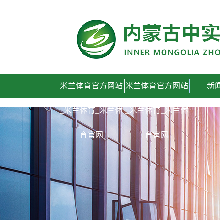
米兰体育官方网站_米兰体育_米兰体育官网
米兰体育官方网站
米兰体育官方网站
新
_米兰体育_米兰体
_米兰体育_米兰体
育官网
育官网