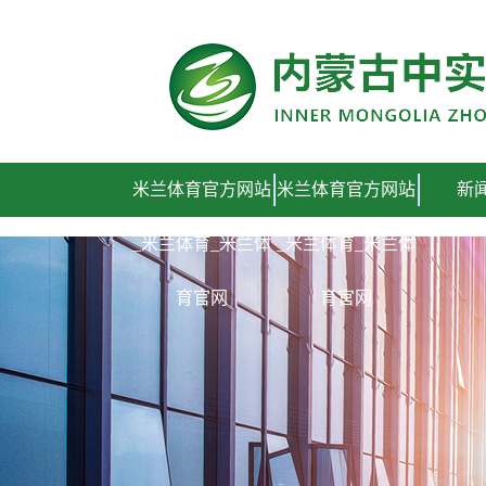
米兰体育官方网站_米兰体育_米兰体育官网
米兰体育官方网站
米兰体育官方网站
新
_米兰体育_米兰体
_米兰体育_米兰体
育官网
育官网