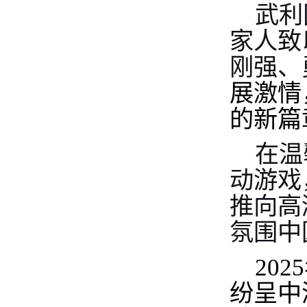
武利
家人致
刚强、
展激情
的新篇
在温
动游戏
推向高
氛围中
2025
纷呈中