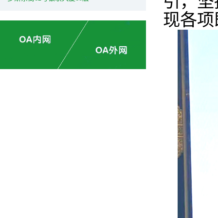
引，坚
现各项