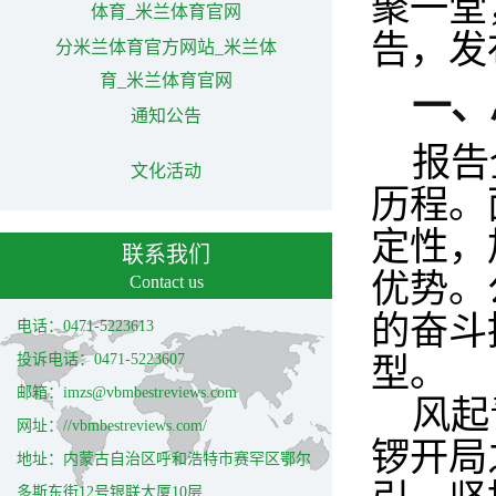
聚一堂
体育_米兰体育官网
告，发
分米兰体育官方网站_米兰体
育_米兰体育官网
一、
通知公告
报告
文化活动
历程。
定性，
联系我们
优势。
Contact us
的奋斗
电话：0471-5223613
投诉电话：0471-5223607
型。
邮箱：imzs@vbmbestreviews.com
风起
网址：//vbmbestreviews.com/
锣开局
地址：内蒙古自治区呼和浩特市赛罕区鄂尔
多斯东街12号银联大厦10层