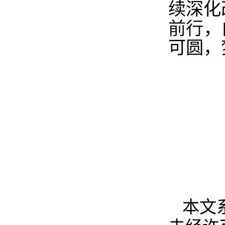
续深化
，
前行
可圆，
本文