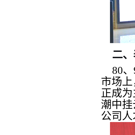
二、
80
市场上
正成为
潮中挂
公司人